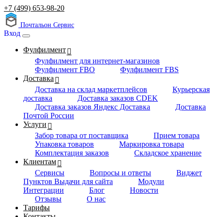
+7 (499) 653-98-20
Почтальон Сервис
Вход
Фулфилмент
Фулфилмент для интернет-магазинов
Фулфилмент FBO
Фулфилмент FBS
Доставка
Доставка на склад маркетплейсов
Курьерская
доставка
Доставка заказов CDEK
Доставка заказов Яндекс Доставка
Доставка
Почтой России
Услуги
Забор товара от поставщика
Прием товара
Упаковка товаров
Маркировка товара
Комплектация заказов
Складское хранение
Клиентам
Сервисы
Вопросы и ответы
Виджет
Пунктов Выдачи для сайта
Модули
Интеграции
Блог
Новости
Отзывы
О нас
Тарифы
Контакты